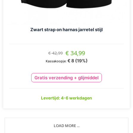
Zwart strap on harnas jarretel stijl
Aanbiedingsprijs
€ 34,99
€ 42,99
€ 8 (19%)
Kassakoopje:
Gratis verzending + glijmiddel
Levertijd: 4-6 werkdagen
LOAD MORE ...