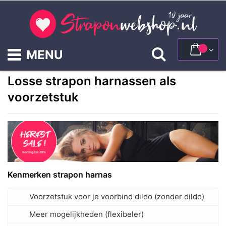
Ga
naar
de
inhoud
Winke
Zoek
Losse strapon harnassen als
voorzetstuk
Kenmerken strapon harnas
Voorzetstuk voor je voorbind dildo (zonder dildo)
Meer mogelijkheden (flexibeler)