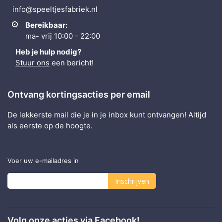
info@speeltjesfabriek.nl
Bereikbaar:
ma- vrij 10:00 - 22:00
Heb je hulp nodig?
Stuur ons
een bericht!
Ontvang kortingsacties per email
De lekkerste mail die je in je inbox kunt ontvangen! Altijd
als eerste op de hoogte.
Voer uw e-mailadres in
Inschrijven
Abonneer
u
Volg onze acties via Facebook!
op