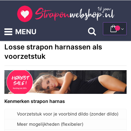
Ga
naar
de
inhoud
Winke
Zoek
Losse strapon harnassen als
voorzetstuk
Kenmerken strapon harnas
Voorzetstuk voor je voorbind dildo (zonder dildo)
Meer mogelijkheden (flexibeler)