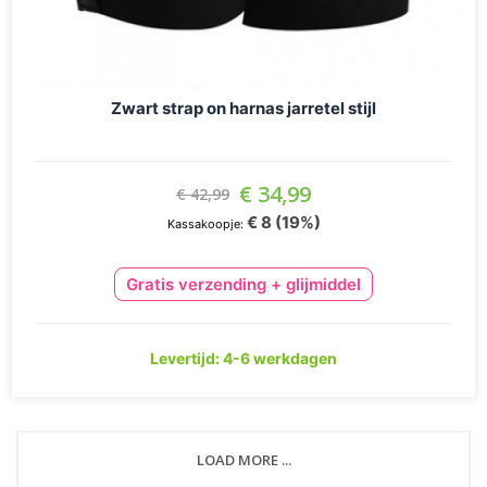
Zwart strap on harnas jarretel stijl
Aanbiedingsprijs
€ 34,99
€ 42,99
€ 8 (19%)
Kassakoopje:
Gratis verzending + glijmiddel
Levertijd: 4-6 werkdagen
LOAD MORE ...