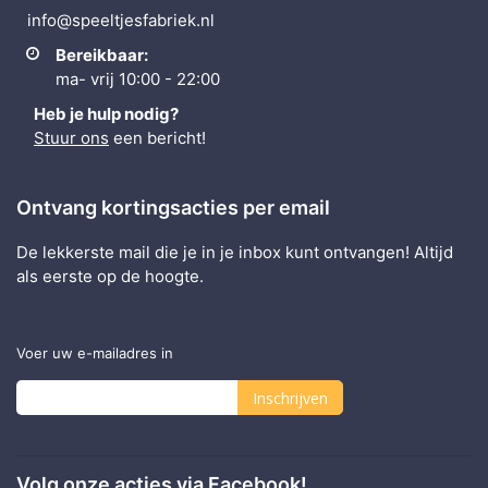
info@speeltjesfabriek.nl
Bereikbaar:
ma- vrij 10:00 - 22:00
Heb je hulp nodig?
Stuur ons
een bericht!
Ontvang kortingsacties per email
De lekkerste mail die je in je inbox kunt ontvangen! Altijd
als eerste op de hoogte.
Voer uw e-mailadres in
Inschrijven
Abonneer
u
Volg onze acties via Facebook!
op