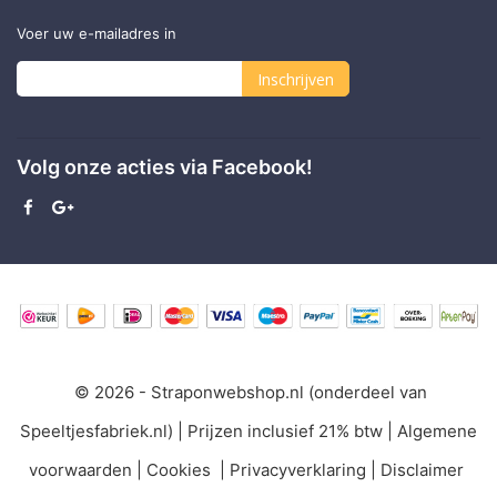
Voer uw e-mailadres in
Inschrijven
Abonneer
u
Volg onze acties via Facebook!
op
onze
nieuwsbrief
© 2026 - Straponwebshop.nl (onderdeel van
Speeltjesfabriek.nl) | Prijzen inclusief 21% btw |
Algemene
voorwaarden
|
Cookies
|
Privacyverklaring
|
Disclaimer