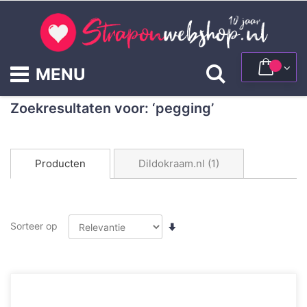
Ga
naar
de
inhoud
Winke
Zoek
Zoekresultaten voor: ‘pegging’
Producten
Dildokraam.nl (1)
Van
Sorteer op
laag
naar
hoog