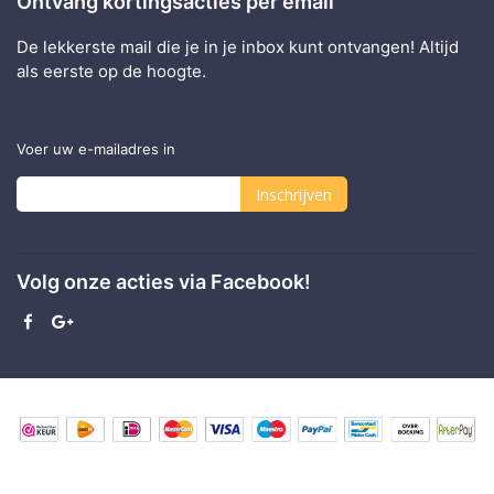
Ontvang kortingsacties per email
De lekkerste mail die je in je inbox kunt ontvangen! Altijd
als eerste op de hoogte.
Voer uw e-mailadres in
Inschrijven
Abonneer
u
Volg onze acties via Facebook!
op
onze
nieuwsbrief