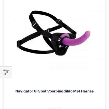
sorteren
Filteren
Navigator G-Spot Voorbinddildo Met Harnas